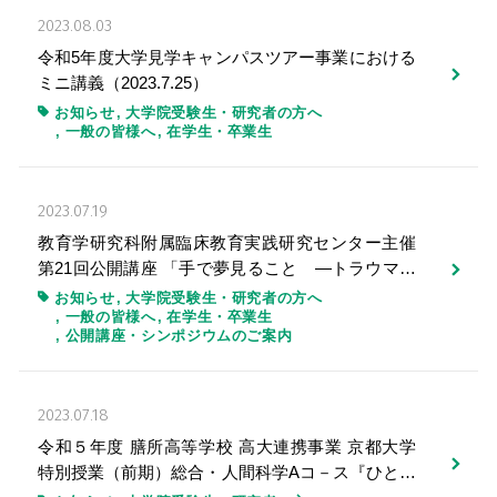
2023.08.03
令和5年度大学見学キャンパスツアー事業における
ミニ講義（2023.7.25）
お知らせ
大学院受験生・研究者の方へ
一般の皆様へ
在学生・卒業生
2023.07.19
教育学研究科附属臨床教育実践研究センター主催
第21回公開講座 「手で夢見ること ―トラウマ治
療において、箱庭療法はどのように作用するのか
お知らせ
大学院受験生・研究者の方へ
一般の皆様へ
在学生・卒業生
―」(2023.11.5)
公開講座・シンポジウムのご案内
2023.07.18
令和５年度 膳所高等学校 高大連携事業 京都大学
特別授業（前期）総合・人間科学Aコ－ス『ひとの