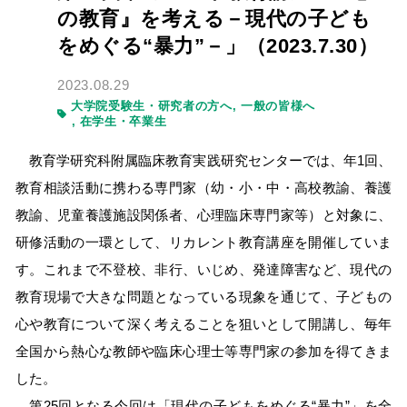
の教育』を考える－現代の子ども
をめぐる“暴力”－」（2023.7.30）
2023.08.29
大学院受験生・研究者の方へ
一般の皆様へ
在学生・卒業生
教育学研究科附属臨床教育実践研究センターでは、年1回、
教育相談活動に携わる専門家（幼・小・中・高校教諭、養護
教諭、児童養護施設関係者、心理臨床専門家等）と対象に、
研修活動の一環として、リカレント教育講座を開催していま
す。これまで不登校、非行、いじめ、発達障害など、現代の
教育現場で大きな問題となっている現象を通じて、子どもの
心や教育について深く考えることを狙いとして開講し、毎年
全国から熱心な教師や臨床心理士等専門家の参加を得てきま
した。
第25回となる今回は「現代の子どもをめぐる“暴力”」を全