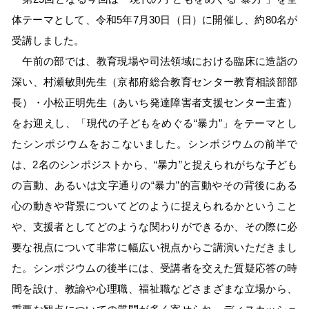
体テーマとして、令和5年7月30日（日）に開催し、約80名が
受講しました。
午前の部では、教育現場や司法領域における臨床に造詣の
深い、村瀬敏則先生（京都府総合教育センター教育相談部部
長）・小松正明先生（あいち発達障害者支援センター主査）
をお迎えし、「現代の子どもをめぐる“暴力”」をテーマとし
たシンポジウムをおこないました。シンポジウムの前半で
は、2名のシンポジストから、“暴力”と捉えられがちな子ども
の言動、あるいは文字通りの“暴力”的言動やその背後にある
心の動きや背景についてどのように捉えられるかということ
や、支援者としてどのような関わりができるか、その際に必
要な視点について非常に幅広い視点からご講演いただきまし
た。シンポジウムの後半には、受講者を交えた質疑応答の時
間を設け、教諭や心理職、福祉職などさまざまな立場から、