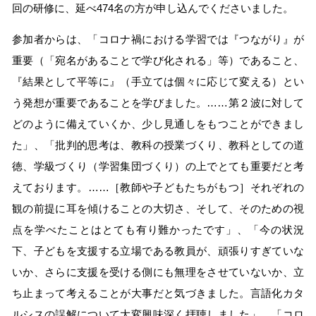
回の研修に、延べ474名の方が申し込んでくださいました。
参加者からは、「コロナ禍における学習では『つながり』が
重要（「宛名があることで学び化される」等）であること、
『結果として平等に』（手立ては個々に応じて変える）とい
う発想が重要であることを学びました。……第２波に対して
どのように備えていくか、少し見通しをもつことができまし
た」、「批判的思考は、教科の授業づくり、教科としての道
徳、学級づくり（学習集団づくり）の上でとても重要だと考
えております。……［教師や子どもたちがもつ］それぞれの
観の前提に耳を傾けることの大切さ、そして、そのための視
点を学べたことはとても有り難かったです」、「今の状況
下、子どもを支援する立場である教員が、頑張りすぎていな
いか、さらに支援を受ける側にも無理をさせていないか、立
ち止まって考えることが大事だと気づきました。言語化カタ
ルシスの誤解について大変興味深く拝聴しました」、「コロ