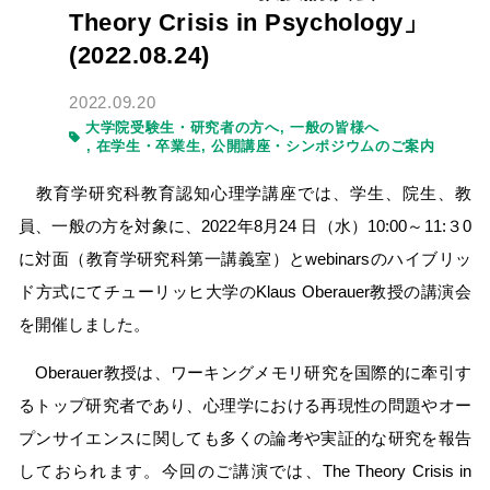
Theory Crisis in Psychology」
(2022.08.24)
2022.09.20
大学院受験生・研究者の方へ
一般の皆様へ
在学生・卒業生
公開講座・シンポジウムのご案内
教育学研究科教育認知心理学講座では、学生、院生、教
員、一般の方を対象に、
2022
年
8
月
24
日（水）
10:00
～
11:
３
0
に対面（教育学研究科第一講義室）と
webinars
のハイブリッ
ド方式にてチューリッヒ大学の
Klaus Oberauer
教授の講演会
を開催しました。
Oberauer教授は、ワーキングメモリ研究を国際的に牽引す
るトップ研究者であり、心理学における再現性の問題やオー
プンサイエンスに関しても多くの論考や実証的な研究を報告
しておられます。今回のご講演では、
The Theory Crisis in