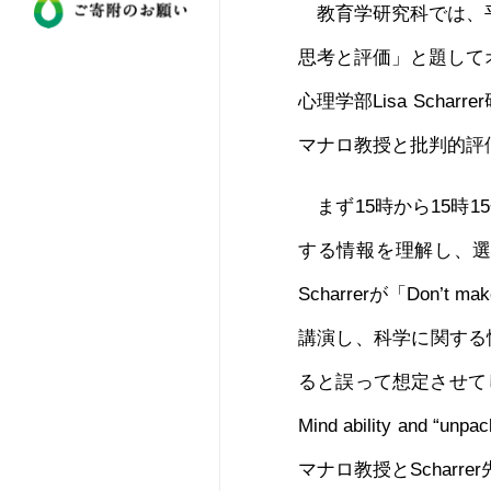
教育学研究科では、平成
思考と評価」と題してオ
心理学部Lisa Sc
マナロ教授と批判的評
まず15時から15時
する情報を理解し、選
Scharrerが「Don’t make y
講演し、科学に関する
ると誤って想定させてしまいが
Mind ability and “unpa
マナロ教授とSchar