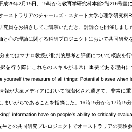
29年2月15日、15時から教育学研究科本館2階216号
ーストラリアのチャールズ・スタート大学心理学研究科Rach
harrer研究員をお招きしてご講演いただき、討論会を開催し
価と心の理論に関する科研プロジェクトにおいて共同研究
15分まではマナロ教授が批判的思考と評価について概説を行
択を行う際にこれらのスキルが非常に重要である理由について
ourself the measure of all things: Potential biases when
情報が大衆メディアにおいて簡潔化され過ぎて、非常に重
ちであることを指摘した。16時15分から17時15分までは、Dr. Dr
cking” information have on people’s ability to criticall
rer先生との共同研究プレロジェクトでオーストラリアの実