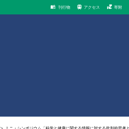
刊行物
アクセス
寄附
ミニ・シンポジウム「科学と健康に関する情報に対する批判的思考と評価」