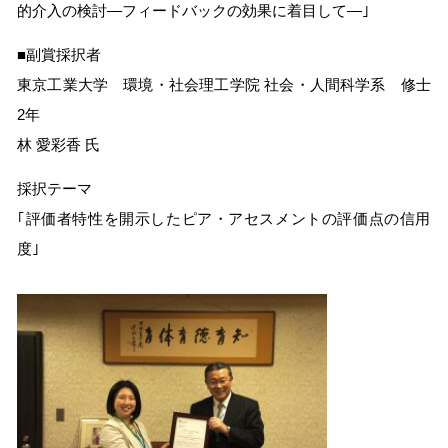
的介入の検討―フィードバックの効果に着目して―｣
■副賞採択者
東京工業大学 環境・社会理工学院 社会・人間科学系 修士
2年
林 愛彩香 氏
採択テーマ
｢評価者特性を開示したピア・アセスメントの評価点の信用
度｣