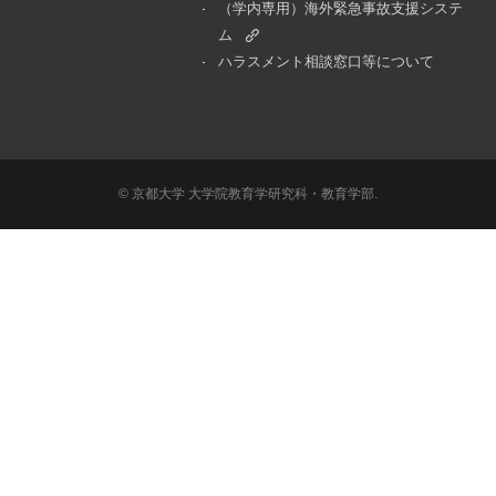
（学内専用）海外緊急事故支援システ
ム
ハラスメント相談窓口等について
© 京都大学 大学院教育学研究科・教育学部.