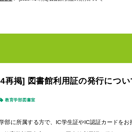
.4.14再掲] 図書館利用証の発行につ
教育学部図書室
学部に所属する方で、IC学生証やIC認証カードを