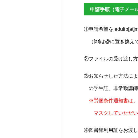
申請手順（電子メー
①申請希望を edulib[at
（
[at]は@に置き換
②ファイルの受け渡し方
③お知らせした方法によ
の学生証、非常勤講師
※労働条件通知書は、
マスクしていただい
④図書館利用証をお渡し