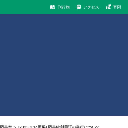
刊行物
アクセス
寄附
図書室
[2023.4.14再掲] 図書館利用証の発行について