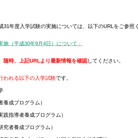
成31年度入学試験の実施については、以下のURLをご参照
施（平成30年9月4日）について」
、
随時、上記URLより最新情報を確認
してください。
行われる以下の入学試験
です。
学
養成プログラム）
践指導者養成プログラム）
究者養成プログラム）