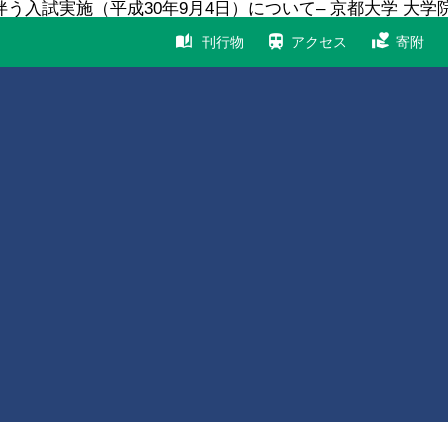
う入試実施（平成30年9月4日）について– 京都大学 大学院
刊行物
アクセス
寄附